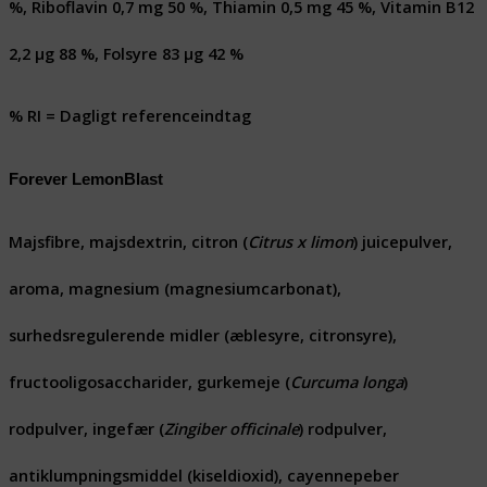
%, Riboflavin 0,7 mg 50 %, Thiamin 0,5 mg 45 %, Vitamin B12
2,2 μg 88 %, Folsyre 83 μg 42 %
% RI = Dagligt referenceindtag
Forever LemonBlast
Majsfibre, majsdextrin, citron (
Citrus x limon
) juicepulver,
aroma, magnesium (magnesiumcarbonat),
surhedsregulerende midler (æblesyre, citronsyre),
fructooligosaccharider, gurkemeje (
Curcuma longa
)
rodpulver, ingefær (
Zingiber officinale
) rodpulver,
antiklumpningsmiddel (kiseldioxid), cayennepeber