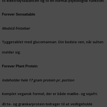
til elektrolytbalancen og til en normal psykologisk funktion.
Forever Sensatiable
Modstå fristelser
Tyggetablet med glucomannan. Din bedste ven, når sulten
melder sig.
Forever Plant Protein
Indeholder hele 17 gram protein pr. portion
Komplet vegansk formel, der er både mælke- og sojafri.
Ærte- og græskarprotein bidrager til at vedligeholde