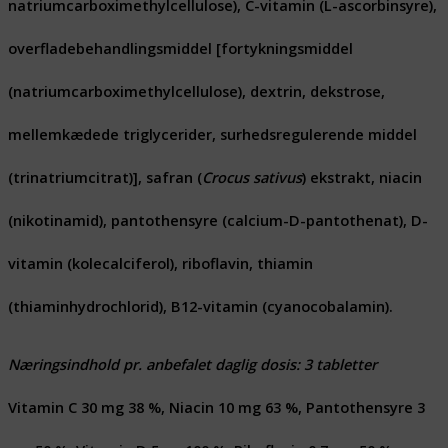
natriumcarboximethylcellulose), C-vitamin (L-ascorbinsyre),
overfladebehandlingsmiddel [fortykningsmiddel
(natriumcarboximethylcellulose), dextrin, dekstrose,
mellemkædede triglycerider, surhedsregulerende middel
(trinatriumcitrat)], safran (
Crocus sativus
) ekstrakt, niacin
(nikotinamid), pantothensyre (calcium-D-pantothenat), D-
vitamin (kolecalciferol), riboflavin, thiamin
(thiaminhydrochlorid), B12-vitamin (cyanocobalamin).
Næringsindhold pr. anbefalet daglig dosis: 3 tabletter
Vitamin C 30 mg 38 %, Niacin 10 mg 63 %, Pantothensyre 3