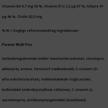
Vitamin B6 0,7 mg 50 %, Vitamin B12 2,2 μg 87 %, Folsyre 91
μg 46 %, Cholin 82,5 mg
% RI = Dagligt referenceindtag Ingredienser:
Forever Multi Fizz
Surhedsregulerende midler (natriumbicarbonat, citronsyre,
æblesyre), aroma, farvestof (rødbederød), E-vitamin (D-
alfa-tokoferylacetat), mellemkædede triglycerider,
bulkmiddel (mikrokrystallinsk cellulose), C-vitamin (L-
ascorbinsyre), antiklumpningsmiddel (kiseldioxid,