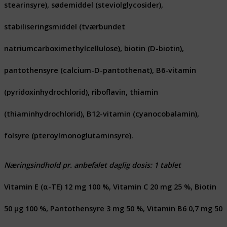
stearinsyre), sødemiddel (steviolglycosider),
stabiliseringsmiddel (tværbundet
natriumcarboximethylcellulose), biotin (D-biotin),
pantothensyre (calcium-D-pantothenat), B6-vitamin
(pyridoxinhydrochlorid), riboflavin, thiamin
(thiaminhydrochlorid), B12-vitamin (cyanocobalamin),
folsyre (pteroylmonoglutaminsyre).
Næringsindhold pr. anbefalet daglig dosis: 1 tablet
Vitamin E (α-TE) 12 mg 100 %, Vitamin C 20 mg 25 %, Biotin
50 μg 100 %, Pantothensyre 3 mg 50 %, Vitamin B6 0,7 mg 50