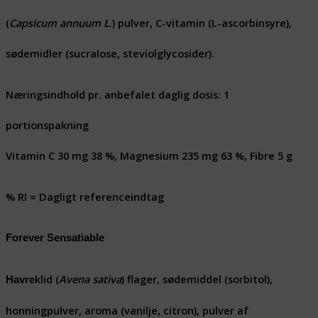
(
Capsicum annuum L
.) pulver, C-vitamin (L-ascorbinsyre),
sødemidler (sucralose, steviolglycosider).
Næringsindhold pr. anbefalet daglig dosis: 1
portionspakning
Vitamin C 30 mg 38 %, Magnesium 235 mg 63 %, Fibre 5 g
% RI = Dagligt referenceindtag
Forever Sensatiable
klid (
Avena sativa
) flager, sødemiddel (sorbitol),
Havre
honningpulver, aroma (vanilje, citron), pulver af