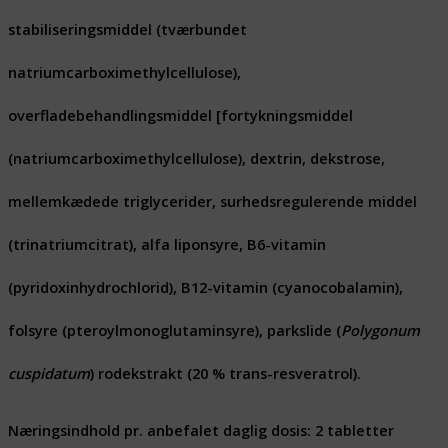
stabiliseringsmiddel (tværbundet
natriumcarboximethylcellulose),
overfladebehandlingsmiddel [fortykningsmiddel
(natriumcarboximethylcellulose), dextrin, dekstrose,
mellemkædede triglycerider, surhedsregulerende middel
(trinatriumcitrat), alfa liponsyre, B6-vitamin
(pyridoxinhydrochlorid), B12-vitamin (cyanocobalamin),
folsyre (pteroylmonoglutaminsyre), parkslide (
Polygonum
cuspidatum
) rodekstrakt (20 % trans-resveratrol).
Næringsindhold pr. anbefalet daglig dosis: 2 tabletter