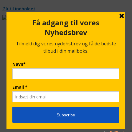
Gå til indholdet
Krøyers Forever Aloe Vera
Aloe Vera Company
Hvad er Aloe Vera
Bliv forhandler
Bliv fordelskunde hos Forever Living
Krøyers Velvære Klinik
Shop
Forever Bestsellere