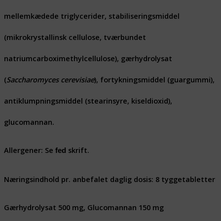
mellemkædede triglycerider, stabiliseringsmiddel
(mikrokrystallinsk cellulose, tværbundet
natriumcarboximethylcellulose), gærhydrolysat
(
Saccharomyces cerevisiae
), fortykningsmiddel (guargummi),
antiklumpningsmiddel (stearinsyre, kiseldioxid),
glucomannan.
Allergener: Se
skrift.
fed
Næringsindhold pr. anbefalet daglig dosis: 8 tyggetabletter
Gærhydrolysat 500 mg, Glucomannan 150 mg