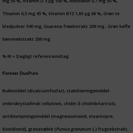
mg 50 %, Vitamin D 5 μg 100 %, Riboflavin 0,7 mg 50 %,
Thiamin 0,5 mg 45 %, Vitamin B12 1,65 μg 66 %, Grøn te
bladpulver 540 mg, Guarana frøekstrakt 209 mg , Grøn kaffe
bønneekstrakt 200 mg
% RI = Dagligt referenceindtag
Forever DuoPure
Bulkmiddel (dicalciumfosfat), stabiliseringsmiddel
(mikrokrystallinsk cellulose), cholin (l-cholinbitartrat),
antiklumpningsmiddel (magnesiumoxid, stearinsyre,
kiseldioxid), granatæble (
Punica granatum L
.) frugtekstrakt,