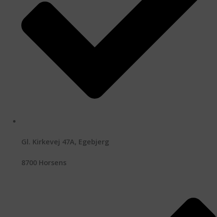
Gl. Kirkevej 47A, Egebjerg
8700 Horsens