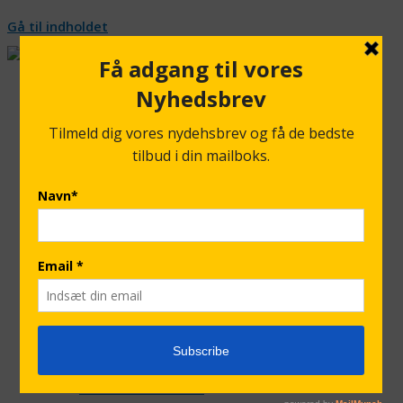
Gå til indholdet
Krøyers Forever Aloe Vera
Aloe Vera Company
Hvad er Aloe Vera
Bliv forhandler
Bliv fordelskunde hos Forever Living
Krøyers Velvære Klinik
Shop
Forever Bestsellere