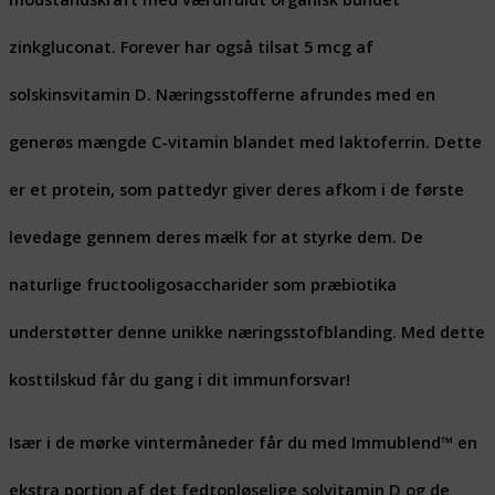
zinkgluconat. Forever har også tilsat 5 mcg af
solskinsvitamin D. Næringsstofferne afrundes med en
generøs mængde C-vitamin blandet med laktoferrin. Dette
er et protein, som pattedyr giver deres afkom i de første
levedage gennem deres mælk for at styrke dem. De
naturlige fructooligosaccharider som præbiotika
understøtter denne unikke næringsstofblanding. Med dette
kosttilskud får du gang i dit immunforsvar!
Især i de mørke vintermåneder får du med Immublend™ en
ekstra portion af det fedtopløselige solvitamin D og de