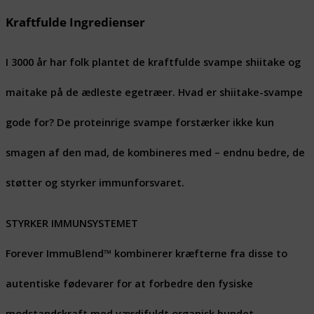
Kraftfulde Ingredienser
I 3000 år har folk plantet de kraftfulde svampe shiitake og
maitake på de ædleste egetræer. Hvad er shiitake-svampe
gode for? De proteinrige svampe forstærker ikke kun
smagen af ​​den mad, de kombineres med – endnu bedre, de
støtter og styrker immunforsvaret.
STYRKER IMMUNSYSTEMET
Forever ImmuBlend™ kombinerer kræfterne fra disse to
autentiske fødevarer for at forbedre den fysiske
modstandskraft med værdifuldt organisk bundet