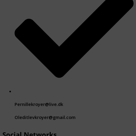
Pernillekroyer@live.dk
Oleditlevkroyer@gmail.com
Social Networks